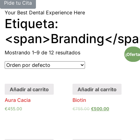
Pide tu Cita
Your Best Dental Experience Here
Etiqueta:
<span>Branding</sp
Mostrando 1–9 de 12 resultados
¡Oferta
¡Oferta
Añadir al carrito
Añadir al carrito
Aura Cacia
Biotin
€
455.00
€
755.00
€
500.00