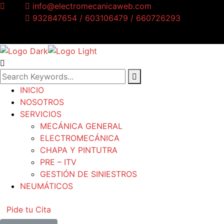
info@electromecanicaweb.com
932847654 / 603106479 / 660726293
AVDA. VALLCARCA 186, 08023 Barcelona
INICIO
NOSOTROS
SERVICIOS
MECÁNICA GENERAL
ELECTROMECÁNICA
CHAPA Y PINTUTRA
PRE – ITV
GESTIÓN DE SINIESTROS
NEUMÁTICOS
Pide tu Cita