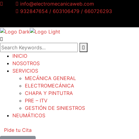
info@electromecanicaweb.com
932847654 / 603106479 / 660726293
AVDA. VALLCARCA 186, 08023 Barcelona
INICIO
NOSOTROS
SERVICIOS
MECÁNICA GENERAL
ELECTROMECÁNICA
CHAPA Y PINTUTRA
PRE – ITV
GESTIÓN DE SINIESTROS
NEUMÁTICOS
Pide tu Cita