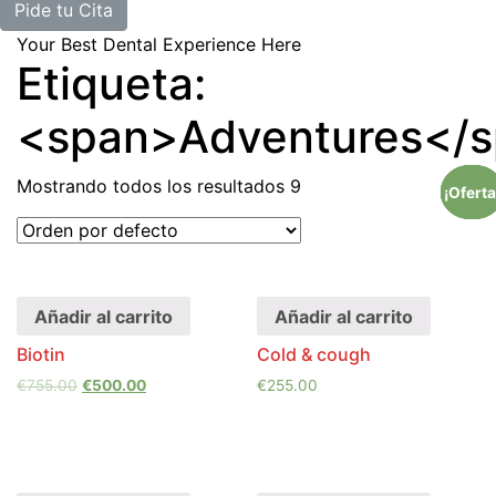
Pide tu Cita
Your Best Dental Experience Here
Etiqueta:
<span>Adventures</
Mostrando todos los resultados 9
¡Oferta
¡Oferta
¡Oferta
¡Oferta
Añadir al carrito
Añadir al carrito
Biotin
Cold & cough
€
755.00
€
500.00
€
255.00